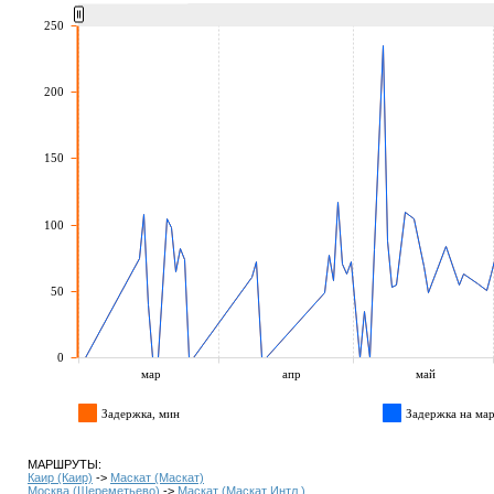
250
200
150
100
50
0
мар
апр
май
Задержка, мин
Задержка на мар
МАРШРУТЫ:
Каир (Каир)
->
Маскат (Маскат)
Москва (Шереметьево)
->
Маскат (Маскат Интл.)