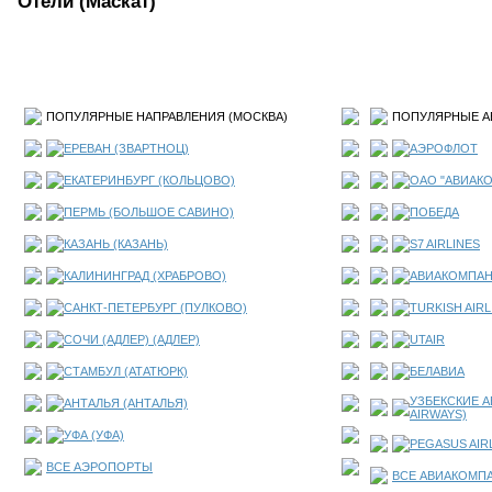
Отели (Маскат)
ПОПУЛЯРНЫЕ НАПРАВЛЕНИЯ (
МОСКВА
)
ПОПУЛЯРНЫЕ А
ЕРЕВАН (ЗВАРТНОЦ)
АЭРОФЛОТ
ЕКАТЕРИНБУРГ (КОЛЬЦОВО)
ОАО "АВИАК
ПЕРМЬ (БОЛЬШОЕ САВИНО)
ПОБЕДА
КАЗАНЬ (КАЗАНЬ)
S7 AIRLINES
КАЛИНИНГРАД (ХРАБРОВО)
АВИАКОМПАН
САНКТ-ПЕТЕРБУРГ (ПУЛКОВО)
TURKISH AIRL
СОЧИ (АДЛЕР) (АДЛЕР)
UTAIR
СТАМБУЛ (АТАТЮРК)
БЕЛАВИА
УЗБЕКСКИЕ А
АНТАЛЬЯ (АНТАЛЬЯ)
AIRWAYS)
УФА (УФА)
PEGASUS AIR
ВСЕ АЭРОПОРТЫ
ВСЕ АВИАКОМП