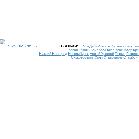
ОБРАТНАЯ СВЯЗЬ
ГЕОГРАФИЯ:
Абу-Даби
Алматы
Анталья
Баку
Бан
Ереван
Казань
Кемерово
Киев
Краснодар
Кра
Нижний Новгород
Новосибирск
Новый Уренгой
Пермь
Петроп
Симферополь
Сочи
Ставрополь
Стамбул
Ч