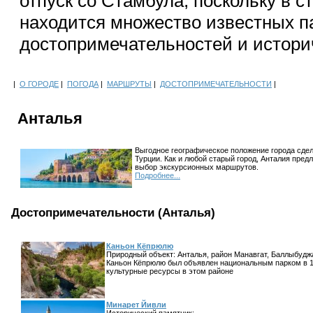
отпуск со Стамбула, поскольку в с
находится множество известных п
достопримечательностей и истори
|
О ГОРОДЕ
|
ПОГОДА
|
МАРШРУТЫ
|
ДОСТОПРИМЕЧАТЕЛЬНОСТИ
|
Анталья
Выгодное географическое положение города сде
Турции. Как и любой старый город, Анталия пред
выбор экскурсионных маршрутов.
Подробнее...
Достопримечательности (Анталья)
Каньон Кёпрюлю
Природный объект: Анталья, район Манавгат, Баллыбудж
Каньон Кёпрюлю был объявлен национальным парком в 19
культурные ресурсы в этом районе
Минарет Йивли