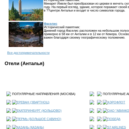
Исторический памятник:
Минарет Йивли был преобразован из церкви в мечеть се
году. На первый взгляд, здание, которое поражает свое
в ??центре Антальи и входит в число символов города.
Фаселис
Исторический памятник:
Древний город Фаселис расположен на небольшом полуо
примерно в 58 км от Анталии и в 12 км от Кемера. Основ
важен благодаря своему географическому положению.
Все достопримечательности
Отели (Анталья)
ПОПУЛЯРНЫЕ НАПРАВЛЕНИЯ (
МОСКВА
)
ПОПУЛЯРНЫЕ А
ЕРЕВАН (ЗВАРТНОЦ)
АЭРОФЛОТ
ЕКАТЕРИНБУРГ (КОЛЬЦОВО)
ОАО "АВИАК
ПЕРМЬ (БОЛЬШОЕ САВИНО)
ПОБЕДА
КАЗАНЬ (КАЗАНЬ)
S7 AIRLINES