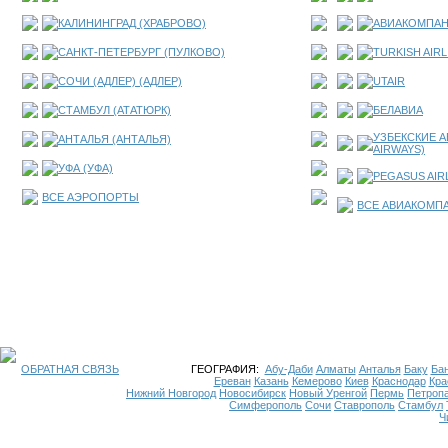
КАЛИНИНГРАД (ХРАБРОВО)
АВИАКОМПАН
САНКТ-ПЕТЕРБУРГ (ПУЛКОВО)
TURKISH AIRL
СОЧИ (АДЛЕР) (АДЛЕР)
UTAIR
СТАМБУЛ (АТАТЮРК)
БЕЛАВИА
УЗБЕКСКИЕ А
АНТАЛЬЯ (АНТАЛЬЯ)
AIRWAYS)
УФА (УФА)
PEGASUS AIR
ВСЕ АЭРОПОРТЫ
ВСЕ АВИАКОМП
ОБРАТНАЯ СВЯЗЬ
ГЕОГРАФИЯ:
Абу-Даби
Алматы
Анталья
Баку
Бан
Ереван
Казань
Кемерово
Киев
Краснодар
Кра
Нижний Новгород
Новосибирск
Новый Уренгой
Пермь
Петроп
Симферополь
Сочи
Ставрополь
Стамбул
Ч