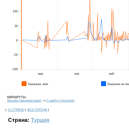
100
50
0
-50
-100
мар
апр
май
Задержка, мин
Задержка на ма
МАРШРУТЫ:
Москва (Шереметьево)
->
Стамбул (Ататюрк)
|
О СТРАНЕ
|
ВСЕ ГОРОДА
|
Страна:
Турция