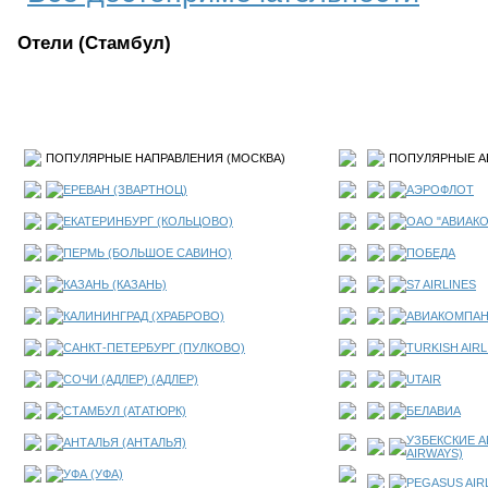
Отели (Стамбул)
ПОПУЛЯРНЫЕ НАПРАВЛЕНИЯ (
МОСКВА
)
ПОПУЛЯРНЫЕ А
ЕРЕВАН (ЗВАРТНОЦ)
АЭРОФЛОТ
ЕКАТЕРИНБУРГ (КОЛЬЦОВО)
ОАО "АВИАК
ПЕРМЬ (БОЛЬШОЕ САВИНО)
ПОБЕДА
КАЗАНЬ (КАЗАНЬ)
S7 AIRLINES
КАЛИНИНГРАД (ХРАБРОВО)
АВИАКОМПАН
САНКТ-ПЕТЕРБУРГ (ПУЛКОВО)
TURKISH AIRL
СОЧИ (АДЛЕР) (АДЛЕР)
UTAIR
СТАМБУЛ (АТАТЮРК)
БЕЛАВИА
УЗБЕКСКИЕ А
АНТАЛЬЯ (АНТАЛЬЯ)
AIRWAYS)
УФА (УФА)
PEGASUS AIR