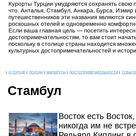
Курорты Турции умудряются сохранять свою 
что. Анталья, Стамбул, Анкара, Бурса, Изми
путешественников эти названия являются си
роскошных отелей и одновременно комфортно
Если ваша главная цель — посетить интересн
достопримечательностям, то вам стоит начать
поскольку в столице страны находится множе
культурных достопримечательностей и истори
|
О ГОРОДЕ
|
ПОГОДА
|
МАРШРУТЫ
|
ДОСТОПРИМЕЧАТЕЛЬНОСТИ
|
СОБЫТ
Стамбул
Восток есть Восток,
никогда им не встре
Редьярд Киплинг в 