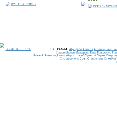
ВСЕ АЭРОПОРТЫ
ВСЕ АВИАКОМП
ОБРАТНАЯ СВЯЗЬ
ГЕОГРАФИЯ:
Абу-Даби
Алматы
Анталья
Баку
Бан
Ереван
Казань
Кемерово
Киев
Краснодар
Кра
Нижний Новгород
Новосибирск
Новый Уренгой
Пермь
Петроп
Симферополь
Сочи
Ставрополь
Стамбул
Ч