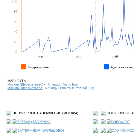
100
80
60
40
20
0
мар
апр
май
Задержка, мин
Задержка на мар
МАРШРУТЫ:
Москва (Шереметьево)
->
Chengdu Tianfu Inter
Москва (Шереметьево)
->
Чэнду (Тяньфу Интернэйшнл)
ПОПУЛЯРНЫЕ НАПРАВЛЕНИЯ (
МОСКВА
)
ПОПУЛЯРНЫЕ А
ЕРЕВАН (ЗВАРТНОЦ)
АЭРОФЛОТ
ЕКАТЕРИНБУРГ (КОЛЬЦОВО)
ОАО "АВИАК