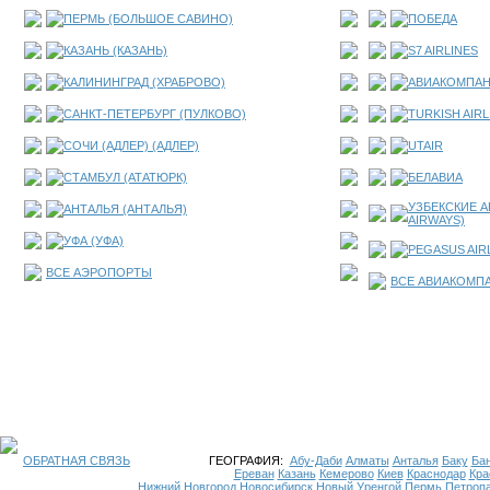
ПЕРМЬ (БОЛЬШОЕ САВИНО)
ПОБЕДА
КАЗАНЬ (КАЗАНЬ)
S7 AIRLINES
КАЛИНИНГРАД (ХРАБРОВО)
АВИАКОМПАН
САНКТ-ПЕТЕРБУРГ (ПУЛКОВО)
TURKISH AIRL
СОЧИ (АДЛЕР) (АДЛЕР)
UTAIR
СТАМБУЛ (АТАТЮРК)
БЕЛАВИА
УЗБЕКСКИЕ А
АНТАЛЬЯ (АНТАЛЬЯ)
AIRWAYS)
УФА (УФА)
PEGASUS AIR
ВСЕ АЭРОПОРТЫ
ВСЕ АВИАКОМП
ОБРАТНАЯ СВЯЗЬ
ГЕОГРАФИЯ:
Абу-Даби
Алматы
Анталья
Баку
Бан
Ереван
Казань
Кемерово
Киев
Краснодар
Кра
Нижний Новгород
Новосибирск
Новый Уренгой
Пермь
Петроп